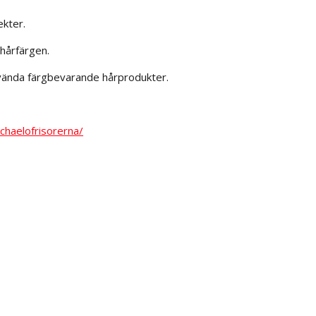
ekter.
 hårfärgen.
använda färgbevarande hårprodukter.
haelofrisorerna/