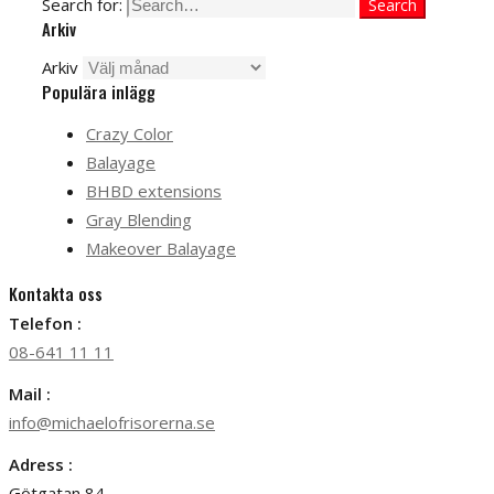
Search for:
Search
Arkiv
Arkiv
Populära inlägg
Crazy Color
Balayage
BHBD extensions
Gray Blending
Makeover Balayage
Kontakta oss
Telefon :
08-641 11 11
Mail :
info@michaelofrisorerna.se
Adress :
Götgatan 84