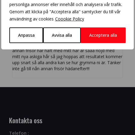
Amanda som förstår hur jag vill ha mitt hår direkt och
och 
personliga annonser eller innehåll och analysera vår trafik.
det blir perfekt! Inte ofta man får en sån fullträff hos
enga
Genom att klicka på "Acceptera alla" samtycker du till vår
frisören!
komp
användning av cookies
Coookie Policy
Lydia Orrje
Jon
Anpassa
Avvisa alla
Acceptera alla







Stort tack fina Emma för stort tålamod som ingen
Jag h
annan frisör har haft med mitt hår är sååå nöjd med
nöjd
mitt nya askiga hår så jag hoppas att resultatet kommer
låta
upp snart så alla andra kan se hur grymma ni är. Tänker
när 
inte gå till nån annan frisör hädanefter!!!
färg
<3
Kontakta oss
Telefon :