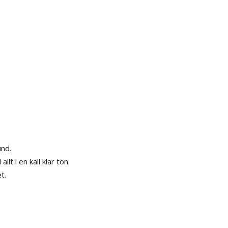
und.
t i en kall klar ton.
t.