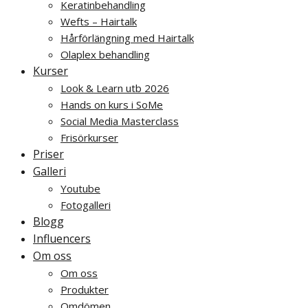
Keratinbehandling
Wefts – Hairtalk
Hårförlängning med Hairtalk
Olaplex behandling
Kurser
Look & Learn utb 2026
Hands on kurs i SoMe
Social Media Masterclass
Frisörkurser
Priser
Galleri
Youtube
Fotogalleri
Blogg
Influencers
Om oss
Om oss
Produkter
Omdömen