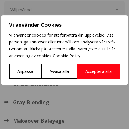
Vi använder Cookies
Populära inlägg
Vi använder cookies för att förbättra din upplevelse, visa
personliga annonser eller innehåll och analysera vår trafik.
Crazy Color
Genom att klicka på "Acceptera alla" samtycker du till vår
användning av cookies
Coookie Policy
Balayage
Anpassa
Avvisa alla
Acceptera alla
BHBD extensions
Gray Blending
Makeover Balayage