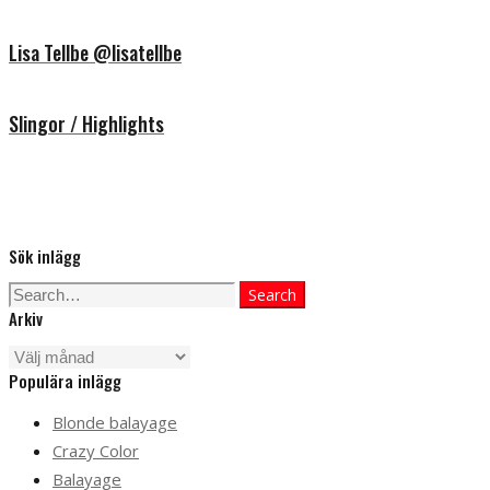
Lisa Tellbe @lisatellbe
Slingor / Highlights
Sök inlägg
Search
Search
Arkiv
for:
Arkiv
Populära inlägg
Blonde balayage
Crazy Color
Balayage