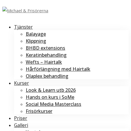
Tjänster
Balayage
Klippning
BHBD extensions
Keratinbehandling
Wefts – Hairtalk
Hårförlängning med Hairtalk
Olaplex behandling
Kurser
Look & Learn utb 2026
Hands on kurs i SoMe
Social Media Masterclass
Frisörkurser
Priser
Galleri