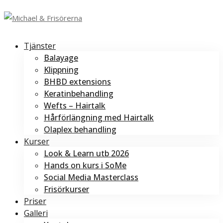
Tjänster
Balayage
Klippning
BHBD extensions
Keratinbehandling
Wefts – Hairtalk
Hårförlängning med Hairtalk
Olaplex behandling
Kurser
Look & Learn utb 2026
Hands on kurs i SoMe
Social Media Masterclass
Frisörkurser
Priser
Galleri