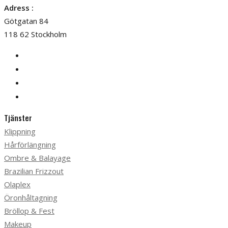
Adress :
Götgatan 84
118 62 Stockholm
Tjänster
Klippning
Hårförlängning
Ombre & Balayage
Brazilian Frizzout
Olaplex
Öronhåltagning
Bröllop & Fest
Makeup