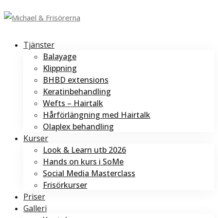
Tjänster
Balayage
Klippning
BHBD extensions
Keratinbehandling
Wefts – Hairtalk
Hårförlängning med Hairtalk
Olaplex behandling
Kurser
Look & Learn utb 2026
Hands on kurs i SoMe
Social Media Masterclass
Frisörkurser
Priser
Galleri