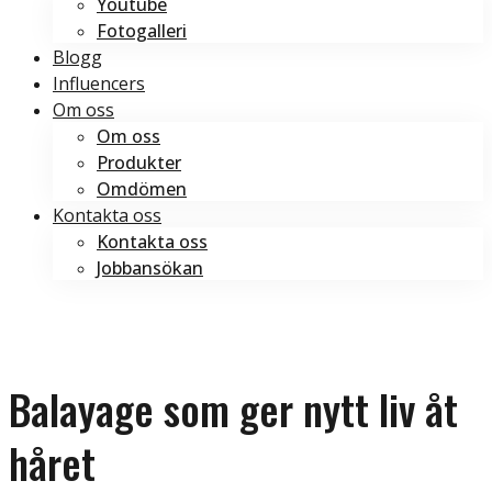
Youtube
Fotogalleri
Blogg
Influencers
Om oss
Om oss
Produkter
Omdömen
Kontakta oss
Kontakta oss
Jobbansökan
Boka tid
Boka tid
Balayage som ger nytt liv åt
håret