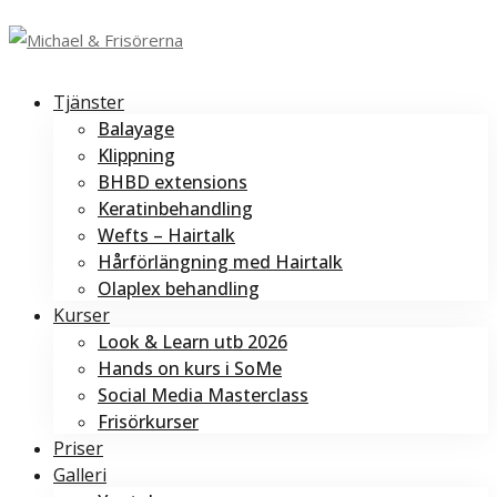
Tjänster
Balayage
Klippning
BHBD extensions
Keratinbehandling
Wefts – Hairtalk
Hårförlängning med Hairtalk
Olaplex behandling
Kurser
Look & Learn utb 2026
Hands on kurs i SoMe
Social Media Masterclass
Frisörkurser
Priser
Galleri