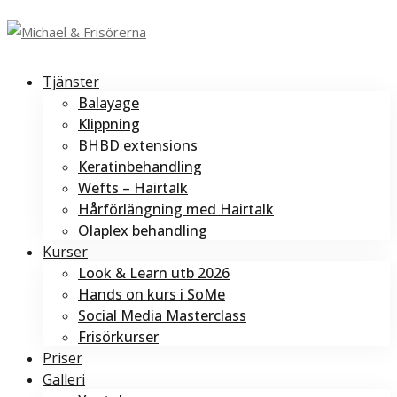
Tjänster
Balayage
Klippning
BHBD extensions
Keratinbehandling
Wefts – Hairtalk
Hårförlängning med Hairtalk
Olaplex behandling
Kurser
Look & Learn utb 2026
Hands on kurs i SoMe
Social Media Masterclass
Frisörkurser
Priser
Galleri