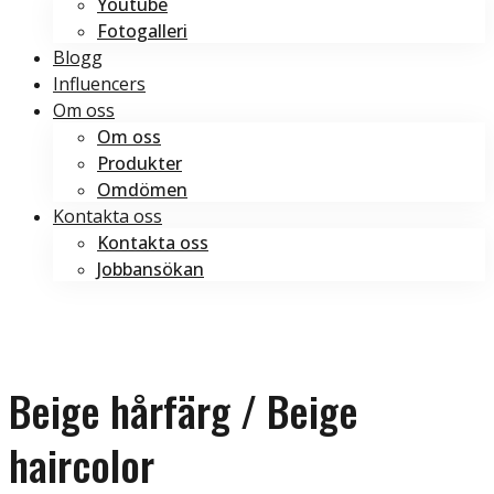
Youtube
Fotogalleri
Blogg
Influencers
Om oss
Om oss
Produkter
Omdömen
Kontakta oss
Kontakta oss
Jobbansökan
Boka tid
Boka tid
Beige hårfärg / Beige
haircolor