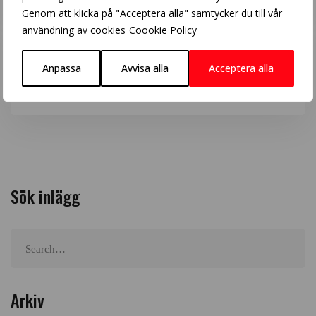
Genom att klicka på "Acceptera alla" samtycker du till vår
användning av cookies
Coookie Policy
Anpassa
Avvisa alla
Acceptera alla
Grey Blending
Sök inlägg
Search
for:
Arkiv