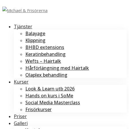
Tjänster
Balayage
Klippning
BHBD extensions
Keratinbehandling
Wefts – Hairtalk
Hårförlängning med Hairtalk
Olaplex behandling
Kurser
Look & Learn utb 2026
Hands on kurs i SoMe
Social Media Masterclass
Frisörkurser
Priser
Galleri