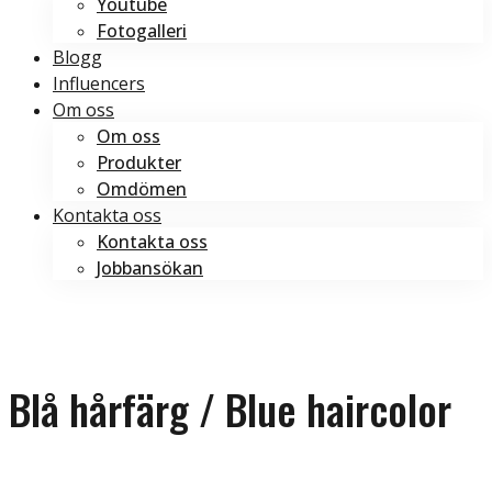
Youtube
Fotogalleri
Blogg
Influencers
Om oss
Om oss
Produkter
Omdömen
Kontakta oss
Kontakta oss
Jobbansökan
Boka tid
Boka tid
Blå hårfärg / Blue haircolor