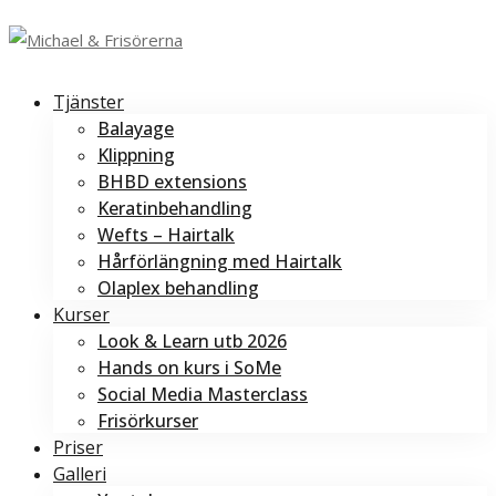
Tjänster
Balayage
Klippning
BHBD extensions
Keratinbehandling
Wefts – Hairtalk
Hårförlängning med Hairtalk
Olaplex behandling
Kurser
Look & Learn utb 2026
Hands on kurs i SoMe
Social Media Masterclass
Frisörkurser
Priser
Galleri