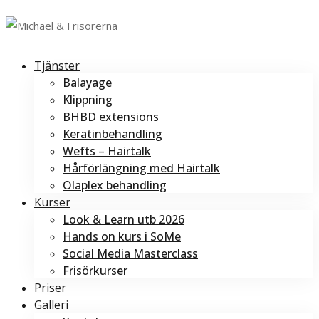
Tjänster
Balayage
Klippning
BHBD extensions
Keratinbehandling
Wefts – Hairtalk
Hårförlängning med Hairtalk
Olaplex behandling
Kurser
Look & Learn utb 2026
Hands on kurs i SoMe
Social Media Masterclass
Frisörkurser
Priser
Galleri