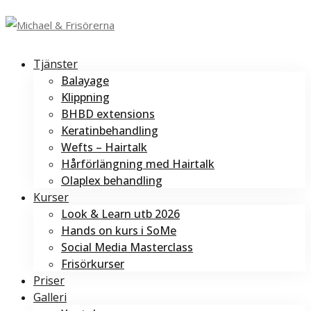
Tjänster
Balayage
Klippning
BHBD extensions
Keratinbehandling
Wefts – Hairtalk
Hårförlängning med Hairtalk
Olaplex behandling
Kurser
Look & Learn utb 2026
Hands on kurs i SoMe
Social Media Masterclass
Frisörkurser
Priser
Galleri