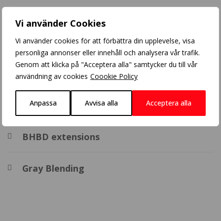
Populära inlägg
Vi använder Cookies
Vi använder cookies för att förbättra din upplevelse, visa
Blonde balayage
personliga annonser eller innehåll och analysera vår trafik.
Genom att klicka på "Acceptera alla" samtycker du till vår
Crazy Color
användning av cookies
Coookie Policy
Anpassa
Avvisa alla
Acceptera alla
Balayage
BHBD extensions
Gray Blending