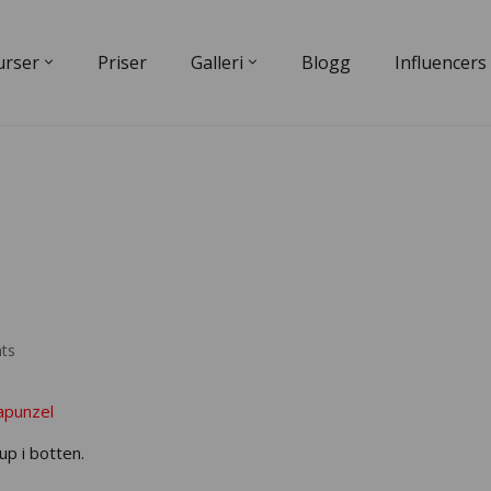
urser
Priser
Galleri
Blogg
Influencers
ts
apunzel
jup i botten.