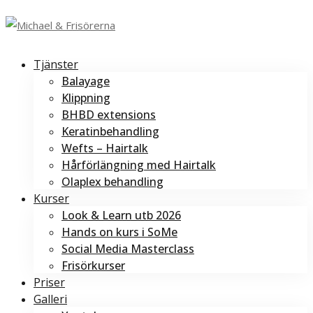
Tjänster
Balayage
Klippning
BHBD extensions
Keratinbehandling
Wefts – Hairtalk
Hårförlängning med Hairtalk
Olaplex behandling
Kurser
Look & Learn utb 2026
Hands on kurs i SoMe
Social Media Masterclass
Frisörkurser
Priser
Galleri