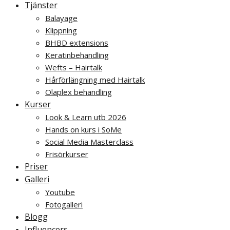
Tjänster
Balayage
Klippning
BHBD extensions
Keratinbehandling
Wefts – Hairtalk
Hårförlängning med Hairtalk
Olaplex behandling
Kurser
Look & Learn utb 2026
Hands on kurs i SoMe
Social Media Masterclass
Frisörkurser
Priser
Galleri
Youtube
Fotogalleri
Blogg
Influencers