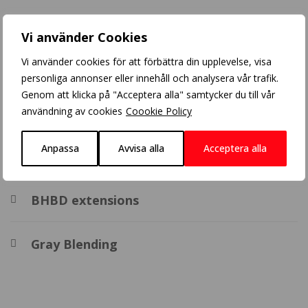
Populära inlägg
Vi använder Cookies
Vi använder cookies för att förbättra din upplevelse, visa
Blonde balayage
personliga annonser eller innehåll och analysera vår trafik.
Genom att klicka på "Acceptera alla" samtycker du till vår
Crazy Color
användning av cookies
Coookie Policy
Anpassa
Avvisa alla
Acceptera alla
Balayage
BHBD extensions
Gray Blending