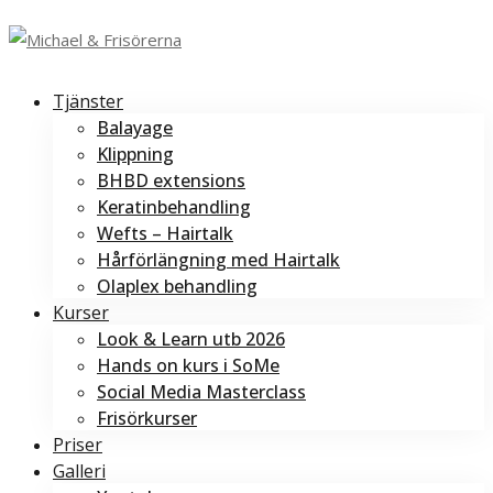
Tjänster
Balayage
Klippning
BHBD extensions
Keratinbehandling
Wefts – Hairtalk
Hårförlängning med Hairtalk
Olaplex behandling
Kurser
Look & Learn utb 2026
Hands on kurs i SoMe
Social Media Masterclass
Frisörkurser
Priser
Galleri