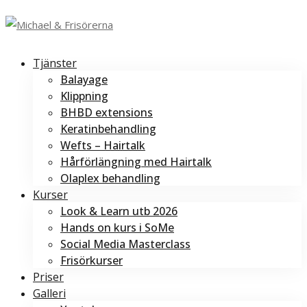
Tjänster
Balayage
Klippning
BHBD extensions
Keratinbehandling
Wefts – Hairtalk
Hårförlängning med Hairtalk
Olaplex behandling
Kurser
Look & Learn utb 2026
Hands on kurs i SoMe
Social Media Masterclass
Frisörkurser
Priser
Galleri