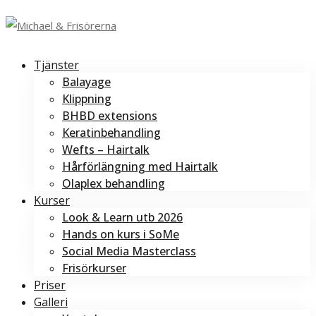
Tjänster
Balayage
Klippning
BHBD extensions
Keratinbehandling
Wefts – Hairtalk
Hårförlängning med Hairtalk
Olaplex behandling
Kurser
Look & Learn utb 2026
Hands on kurs i SoMe
Social Media Masterclass
Frisörkurser
Priser
Galleri