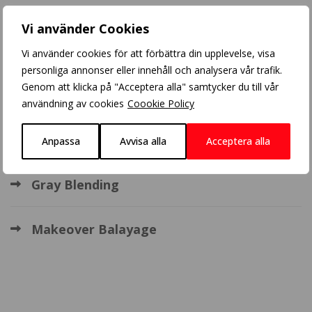
Populära inlägg
Vi använder Cookies
Crazy Color
Vi använder cookies för att förbättra din upplevelse, visa
personliga annonser eller innehåll och analysera vår trafik.
Genom att klicka på "Acceptera alla" samtycker du till vår
Balayage
användning av cookies
Coookie Policy
BHBD extensions
Anpassa
Avvisa alla
Acceptera alla
Gray Blending
Makeover Balayage