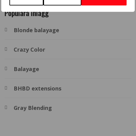
Populära inlägg
Blonde balayage
Crazy Color
Balayage
BHBD extensions
Gray Blending