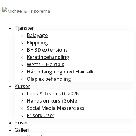
Tjänster
Balayage
Klippning
BHBD extensions
Keratinbehandling
Wefts – Hairtalk
Hårförlängning med Hairtalk
Olaplex behandling
Kurser
Look & Learn utb 2026
Hands on kurs i SoMe
Social Media Masterclass
Frisörkurser
Priser
Galleri