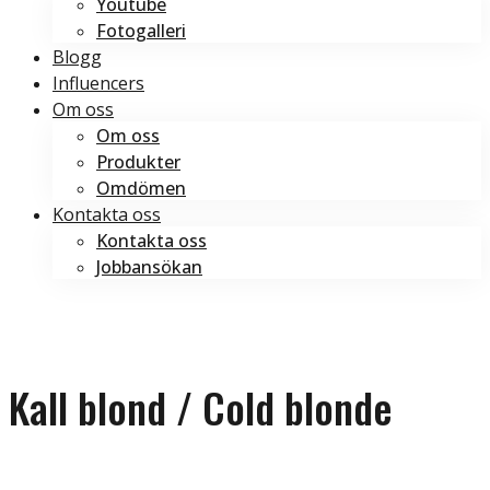
Youtube
Fotogalleri
Blogg
Influencers
Om oss
Om oss
Produkter
Omdömen
Kontakta oss
Kontakta oss
Jobbansökan
Boka tid
Boka tid
Kall blond / Cold blonde