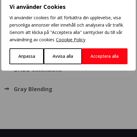
Vi använder Cookies
Blonde balayage
Vi använder cookies för att förbättra din upplevelse, visa
personliga annonser eller innehåll och analysera vår trafik.
Crazy Color
Genom att klicka på "Acceptera alla" samtycker du till vår
användning av cookies
Coookie Policy
Balayage
Anpassa
Avvisa alla
Acceptera alla
BHBD extensions
Gray Blending