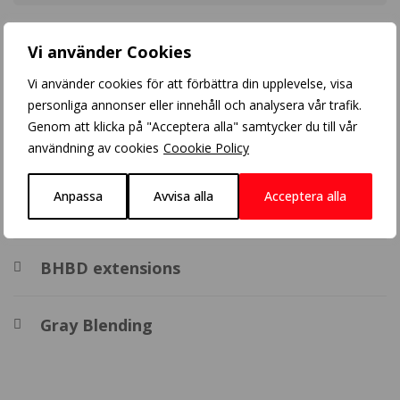
Populära inlägg
Vi använder Cookies
Vi använder cookies för att förbättra din upplevelse, visa
Blonde balayage
personliga annonser eller innehåll och analysera vår trafik.
Genom att klicka på "Acceptera alla" samtycker du till vår
användning av cookies
Coookie Policy
Crazy Color
Anpassa
Avvisa alla
Acceptera alla
Balayage
BHBD extensions
Gray Blending