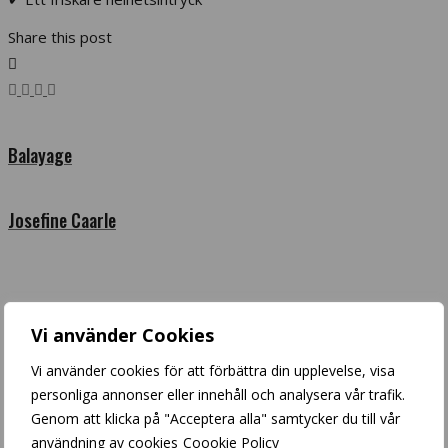
Share this post
Balayage
Josefine Caarle
Vi använder Cookies
Sök inlägg
Vi använder cookies för att förbättra din upplevelse, visa
Search
personliga annonser eller innehåll och analysera vår trafik.
Arkiv
Genom att klicka på "Acceptera alla" samtycker du till vår
användning av cookies
Coookie Policy