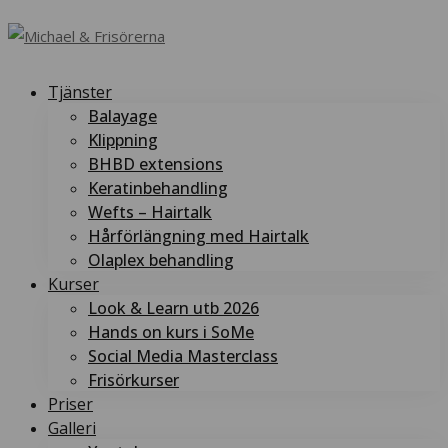
Tjänster
Balayage
Klippning
BHBD extensions
Keratinbehandling
Wefts – Hairtalk
Hårförlängning med Hairtalk
Olaplex behandling
Kurser
Look & Learn utb 2026
Hands on kurs i SoMe
Social Media Masterclass
Frisörkurser
Priser
Galleri