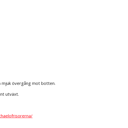
n mjuk övergång mot botten.
nt utväxt.
haelofrisorerna/