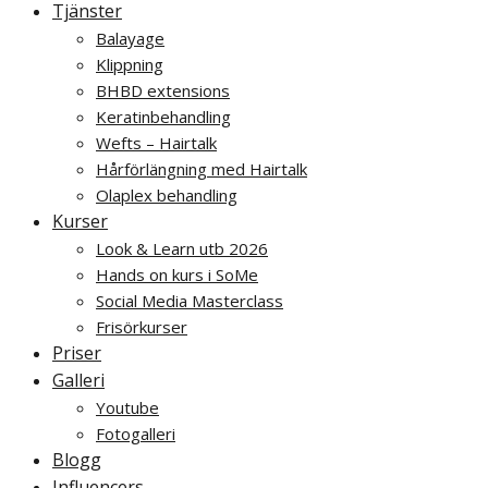
Tjänster
Balayage
Klippning
BHBD extensions
Keratinbehandling
Wefts – Hairtalk
Hårförlängning med Hairtalk
Olaplex behandling
Kurser
Look & Learn utb 2026
Hands on kurs i SoMe
Social Media Masterclass
Frisörkurser
Priser
Galleri
Youtube
Fotogalleri
Blogg
Influencers