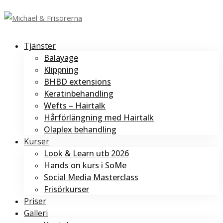
Tjänster
Balayage
Klippning
BHBD extensions
Keratinbehandling
Wefts – Hairtalk
Hårförlängning med Hairtalk
Olaplex behandling
Kurser
Look & Learn utb 2026
Hands on kurs i SoMe
Social Media Masterclass
Frisörkurser
Priser
Galleri