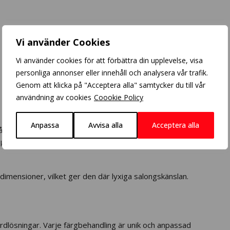
Vi använder Cookies
Vi använder cookies för att förbättra din upplevelse, visa
personliga annonser eller innehåll och analysera vår trafik.
Genom att klicka på "Acceptera alla" samtycker du till vår
användning av cookies
Coookie Policy
Anpassa
Avvisa alla
Acceptera alla
ån ett mer livlöst och ojämnt resultat till ett hår med djup,
knik och noggrant utvalda produkter skapar vi ett resultat
dimensioner, vilket ger den där lyxiga salongskänslan.
rdlösningar. Varje färgbehandling är unik och anpassad