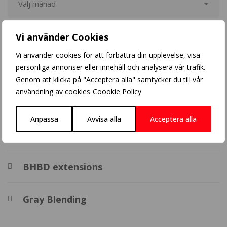
Vi använder Cookies
Populära inlägg
Vi använder cookies för att förbättra din upplevelse, visa
personliga annonser eller innehåll och analysera vår trafik.
Blonde balayage
Genom att klicka på "Acceptera alla" samtycker du till vår
användning av cookies
Coookie Policy
Crazy Color
Anpassa
Avvisa alla
Acceptera alla
Balayage
BHBD extensions
Gray Blending