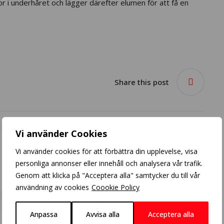
or i underhåret och lägger därefter elumen för att få en
Share this post
Vi använder Cookies
Vi använder cookies för att förbättra din upplevelse, visa
Metal dx behandling
personliga annonser eller innehåll och analysera vår trafik.
Genom att klicka på "Acceptera alla" samtycker du till vår
användning av cookies
Coookie Policy
Anpassa
Avvisa alla
Acceptera alla