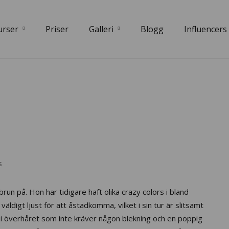
urser
Priser
Galleri
Blogg
Influencers
s
brun på. Hon har tidigare haft olika crazy colors i bland
väldigt ljust för att åstadkomma, vilket i sin tur är slitsamt
on i överhåret som inte kräver någon blekning och en poppig