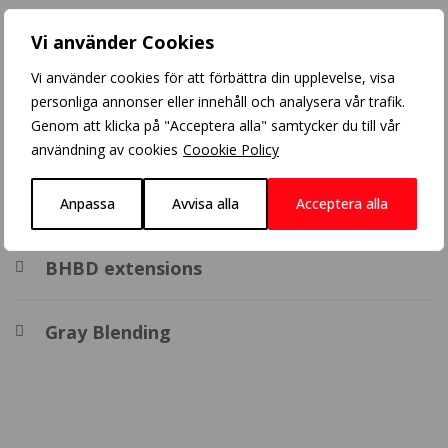
Populära inlägg
Vi använder Cookies
Blonde balayage
Vi använder cookies för att förbättra din upplevelse, visa
personliga annonser eller innehåll och analysera vår trafik.
Genom att klicka på "Acceptera alla" samtycker du till vår
Crazy Color
användning av cookies
Coookie Policy
Balayage
Anpassa
Avvisa alla
Acceptera alla
BHBD extensions
Gray Blending