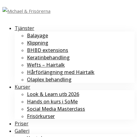
Tjänster
Balayage
Klippning
BHBD extensions
Keratinbehandling
Wefts – Hairtalk
Hårförlängning med Hairtalk
Olaplex behandling
Kurser
Look & Learn utb 2026
Hands on kurs i SoMe
Social Media Masterclass
Frisörkurser
Priser
Galleri