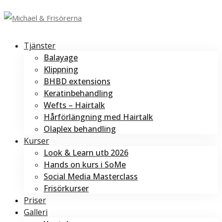
Tjänster
Balayage
Klippning
BHBD extensions
Keratinbehandling
Wefts – Hairtalk
Hårförlängning med Hairtalk
Olaplex behandling
Kurser
Look & Learn utb 2026
Hands on kurs i SoMe
Social Media Masterclass
Frisörkurser
Priser
Galleri