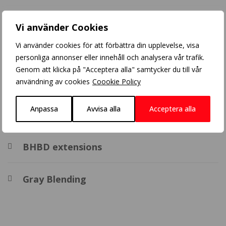
Populära inlägg
Vi använder Cookies
Vi använder cookies för att förbättra din upplevelse, visa
Blonde balayage
personliga annonser eller innehåll och analysera vår trafik.
Genom att klicka på "Acceptera alla" samtycker du till vår
Crazy Color
användning av cookies
Coookie Policy
Anpassa
Avvisa alla
Acceptera alla
Balayage
BHBD extensions
Gray Blending