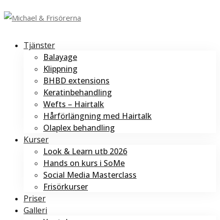
Tjänster
Balayage
Klippning
BHBD extensions
Keratinbehandling
Wefts – Hairtalk
Hårförlängning med Hairtalk
Olaplex behandling
Kurser
Look & Learn utb 2026
Hands on kurs i SoMe
Social Media Masterclass
Frisörkurser
Priser
Galleri