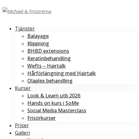
Tjänster
Balayage
Klippning
BHBD extensions
Keratinbehandling
Wefts – Hairtalk
Hårförlängning med Hairtalk
Olaplex behandling
Kurser
Look & Learn utb 2026
Hands on kurs i SoMe
Social Media Masterclass
Frisörkurser
Priser
Galleri