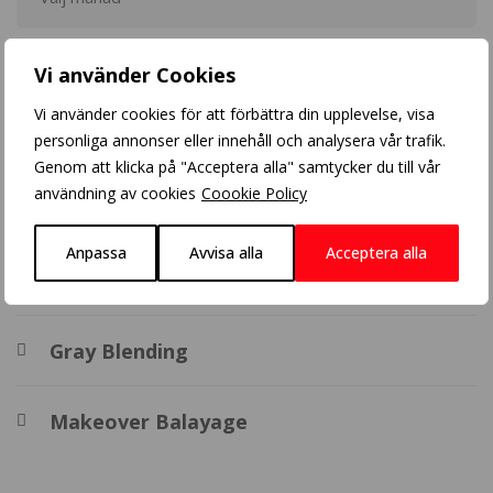
Populära inlägg
Vi använder Cookies
Vi använder cookies för att förbättra din upplevelse, visa
Crazy Color
personliga annonser eller innehåll och analysera vår trafik.
Genom att klicka på "Acceptera alla" samtycker du till vår
användning av cookies
Coookie Policy
Balayage
Anpassa
Avvisa alla
Acceptera alla
BHBD extensions
Gray Blending
Makeover Balayage