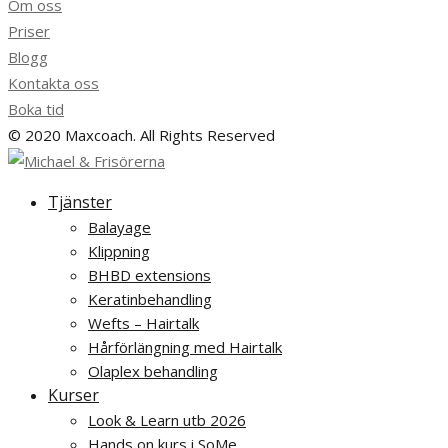
Om oss
Priser
Blogg
Kontakta oss
Boka tid
© 2020 Maxcoach. All Rights Reserved
Tjänster
Balayage
Klippning
BHBD extensions
Keratinbehandling
Wefts – Hairtalk
Hårförlängning med Hairtalk
Olaplex behandling
Kurser
Look & Learn utb 2026
Hands on kurs i SoMe