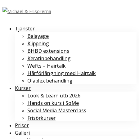
Tjänster
Balayage
Klippning
BHBD extensions
Keratinbehandling
Wefts – Hairtalk
Hårförlängning med Hairtalk
Olaplex behandling
Kurser
Look & Learn utb 2026
Hands on kurs i SoMe
Social Media Masterclass
Frisörkurser
Priser
Galleri