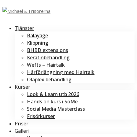
Tjänster
Balayage
Klippning
BHBD extensions
Keratinbehandling
Wefts – Hairtalk
Hårförlängning med Hairtalk
Olaplex behandling
Kurser
Look & Learn utb 2026
Hands on kurs i SoMe
Social Media Masterclass
Frisörkurser
Priser
Galleri