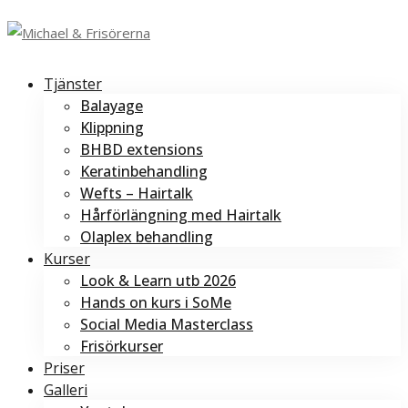
Tjänster
Balayage
Klippning
BHBD extensions
Keratinbehandling
Wefts – Hairtalk
Hårförlängning med Hairtalk
Olaplex behandling
Kurser
Look & Learn utb 2026
Hands on kurs i SoMe
Social Media Masterclass
Frisörkurser
Priser
Galleri