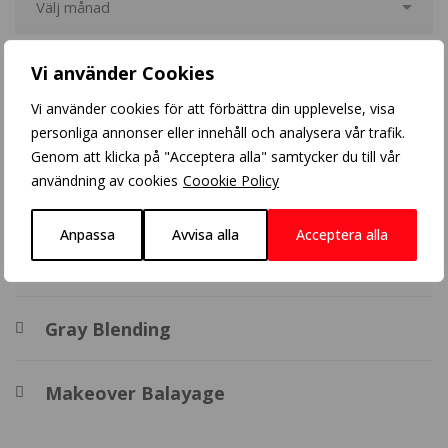
Vi använder Cookies
Populära inlägg
Vi använder cookies för att förbättra din upplevelse, visa
personliga annonser eller innehåll och analysera vår trafik.
Crazy Color
Genom att klicka på "Acceptera alla" samtycker du till vår
användning av cookies
Coookie Policy
Balayage
Anpassa
Avvisa alla
Acceptera alla
BHBD extensions
Gray Blending
Makeover Balayage