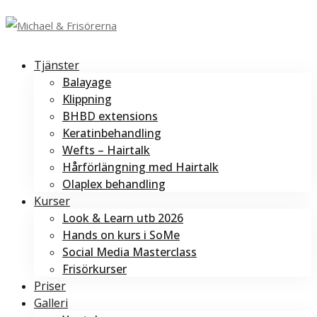
Tjänster
Balayage
Klippning
BHBD extensions
Keratinbehandling
Wefts – Hairtalk
Hårförlängning med Hairtalk
Olaplex behandling
Kurser
Look & Learn utb 2026
Hands on kurs i SoMe
Social Media Masterclass
Frisörkurser
Priser
Galleri