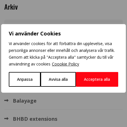
Arkiv
Vi använder Cookies
Vi använder cookies för att förbättra din upplevelse, visa
Populära inlägg
personliga annonser eller innehåll och analysera vår trafik.
Genom att klicka på "Acceptera alla" samtycker du till vår
Blonde balayage
användning av cookies
Coookie Policy
Anpassa
Avvisa alla
Acceptera alla
Crazy Color
Balayage
BHBD extensions