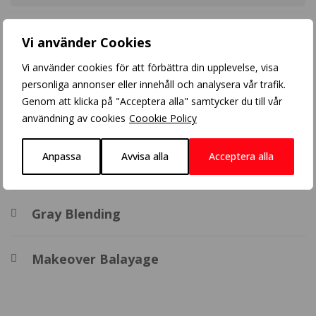
Populära inlägg
Vi använder Cookies
Vi använder cookies för att förbättra din upplevelse, visa
Crazy Color
personliga annonser eller innehåll och analysera vår trafik.
Genom att klicka på "Acceptera alla" samtycker du till vår
användning av cookies
Coookie Policy
Balayage
Anpassa
Avvisa alla
Acceptera alla
BHBD extensions
Gray Blending
Makeover Balayage