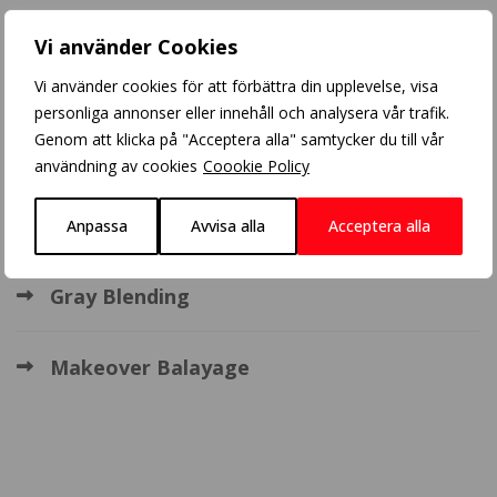
Populära inlägg
Vi använder Cookies
Crazy Color
Vi använder cookies för att förbättra din upplevelse, visa
personliga annonser eller innehåll och analysera vår trafik.
Genom att klicka på "Acceptera alla" samtycker du till vår
Balayage
användning av cookies
Coookie Policy
BHBD extensions
Anpassa
Avvisa alla
Acceptera alla
Gray Blending
Makeover Balayage