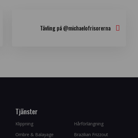
Tävling på @michaelofrisorerna
Tjänster
Klippning
Hårförlängning
Ombre & Balayage
Brazilian Frizzout