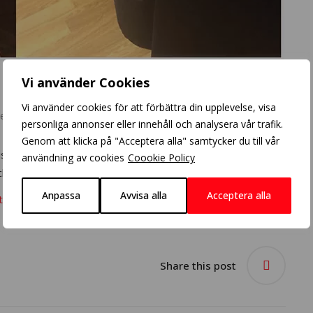
Vi använder Cookies
Vi använder cookies för att förbättra din upplevelse, visa
ents
personliga annonser eller innehåll och analysera vår trafik.
Genom att klicka på "Acceptera alla" samtycker du till vår
risör Linn gjorde mycket blekta slingor och avslutade med
användning av cookies
Coookie Policy
h matta känslan.
Anpassa
Avvisa alla
Acceptera alla
ttps://www.youtube.com/user/michaelofrisorerna
Share this post