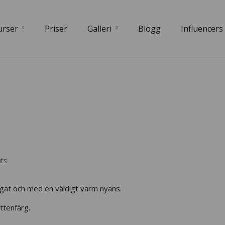
urser
Priser
Galleri
Blogg
Influencers
ts
gat och med en väldigt varm nyans.
ottenfärg.